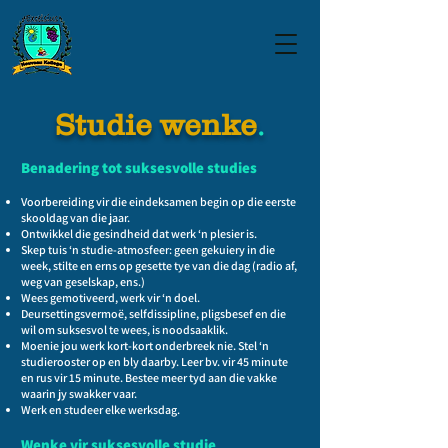
.
Studie wenke
Benadering tot suksesvolle studies
Voorbereiding vir die eindeksamen begin op die eerste
skooldag van die jaar.
Ontwikkel die gesindheid dat werk ‘n plesier is.
Skep tuis ‘n studie-atmosfeer: geen gekuiery in die
week, stilte en erns op gesette tye van die dag (radio af,
weg van geselskap, ens.)
Wees gemotiveerd, werk vir ‘n doel.
Deursettingsvermoë, selfdissipline, pligsbesef en die
wil om suksesvol te wees, is noodsaaklik.
Moenie jou werk kort-kort onderbreek nie. Stel ‘n
studierooster op en bly daarby. Leer bv. vir 45 minute
en rus vir 15 minute. Bestee meer tyd aan die vakke
waarin jy swakker vaar.
Werk en studeer elke werksdag.
Wenke vir suksesvolle studie