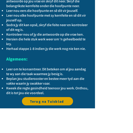
antwoorde op jou vrae en skryf dit neer. Skryf die
belangrikste kernfeite onder die hoofpunte neer.
Leer nou eers die hoofpunte en sê dit vir jouself.
Leer nou elke hoofpunte met sy kernfeite en sê dit vir
jouself op.
Sodra jy dit kan opsê, skryf die feite neer en kontroleer
of dit reg is.
Kontroleer nou of jy die antwoorde op die vrae ken.
Hersien die hele stuk werk weer om ‘n geheelbeeld te
kry.
Herhaal stappe 1-8 indien jy die werk nog nie ken nie.
Algemeen:
Leer om te konsentreer. Dit beteken om al jou aandag
te wy aan die taak waarmee jy besig is.
Beplan jou studierooster en bestee meer tyd aan die
vakke waarin jy swakker vaar.
Kweek die regte gesindheid teenoor jou werk. Onthou,
dit is tot jou eie voordeel.
Terug na Tuisblad
Skoolure:
Maandae tot Vrydae
07:30 - 13:35