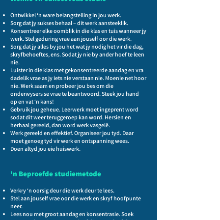
Ontwikkel ‘n ware belangstelling in jou werk.
Sorg dat jy sukses behaal – dit werk aansteeklik.
Konsentreer elke oomblik in die klas en tuis wanneer jy
werk. Stel geduring vrae aan jouself oor die werk.
Sorg dat jy alles by jou het wat jy nodig het vir die dag,
skryfbehoeftes, ens. Sodat jy nie by ander hoef te leen
nie.
Luister in die klas met gekonsentreerde aandag en vra
dadelik vrae as jy iets nie verstaan nie. Moenie net hoor
nie. Werk saam en probeer jou bes om die
onderwysers se vrae te beantwoord. Steek jou hand
op en vat ‘n kans!
Gebruik jou geheue. Leerwerk moet ingeprent word
sodat dit weer teruggeroep kan word. Hersien en
herhaal gereeld, dan word werk vasgelê.
Werk gereeld en effektief. Organiseer jou tyd. Daar
moet genoeg tyd vir werk en ontspanning wees.
Doen altyd jou eie huiswerk.
'n Beproefde studiemetode
Verkry ‘n oorsig deur die werk deur te lees.
Stel aan jouself vrae oor die werk en skryf hoofpunte
neer.
Lees nou met groot aandag en konsentrasie. Soek