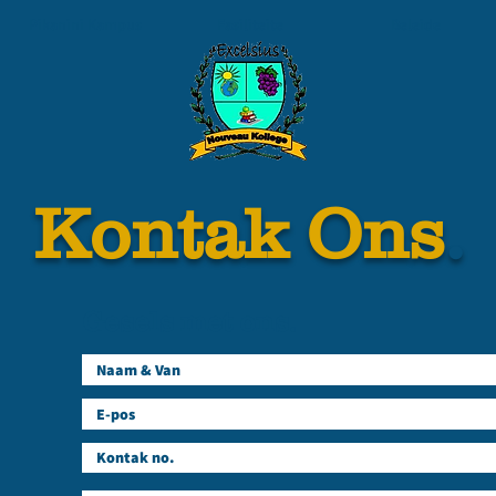
Pikanini Kampus
Fasiliteite
Beleide
.
Kontak Ons
Gesels met ons.