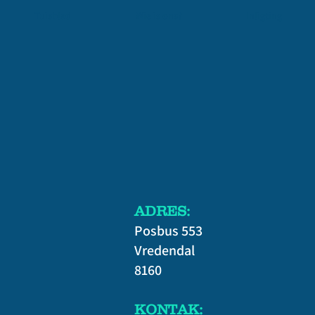
Tuisblad
Wie is ons?
Inligting
​ADRES:
Posbus 553
Vredendal
8160
KONTAK: