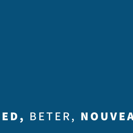
OED,
BETER,
NOUVE