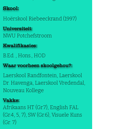
Skool:
Hoёrskool Riebeeckrand (1997)
Universiteit:
NWU Potchefstroom
Kwalifikasies:
B.Ed. , Hons., HOD
Waar voorheen skoolgehou?:
Laerskool Randfontein, Laerskool
Dr. Havenga, Laerskool Vredendal,
Nouveau Kollege
Vakke:
Afrikaans HT (Gr.7), English FAL
(Gr.4, 5, 7), SW (Gr.6), Visuele Kuns
(Gr. 7)