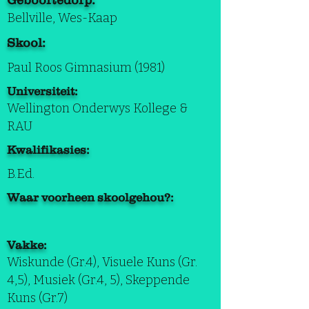
Geboortedorp:
Bellville, Wes-Kaap
Skool:
Paul Roos Gimnasium (1981)
Universiteit:
Wellington Onderwys Kollege &
RAU
Kwalifikasies:
B.Ed.
Waar voorheen skoolgehou?:
Vakke:
Wiskunde (Gr.4), Visuele Kuns (Gr.
4,5), Musiek (Gr.4, 5), Skeppende
Kuns (Gr.7)